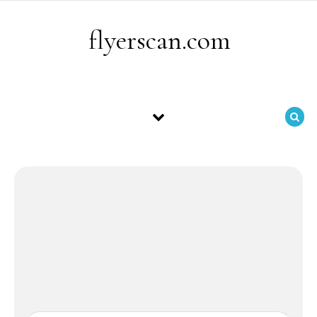
Skip to content
flyerscan.com