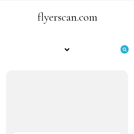
Skip to content
flyerscan.com