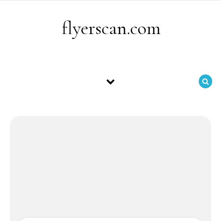
Skip to content
flyerscan.com